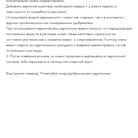
концентрацию можно корректировать.
Добавлять вермичай в раствор необходимо каждые 1-2 раза в неделю, в
зависимости от потребности растений.
Использовать жидкий вермикомпост можно как отдельно, так и в комплексе с
другими органическими или минеральными удобрениями.
При использовании вермичая для гидропоники важно помнить, что передозировка
питательных веществ в растворе может также негативно отразиться на
состоянии растений, как и нехватка макро- и микроэлементов. Поэтому очень
важно следить за гидропонными культурами и вовремя корректировать состав
питательного раствора.
3. После появления всходов, их можно продолжить выращивать в гидропонной
системе, либо пересадить в теплицу или открытый грунт.
Вид (группа товаров): Почвогубки, микроудобрения для гидропоники