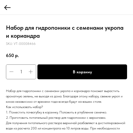
Набор для гидропоники с семенами укропа
и кориандра
SKU:
УТ-00008466
650
р.
В корзину
Набор для гидропоники с семенами укропа и кориандра поможет вырастить
ароматную зелень, не выходя из дома. Благодаря этому набору, свежие укроп и
кинза независимо от времени года всегда будут на вашем столе.
Как использовать набор?
1. Поместить почвогубку в корзинку. Положить в углубление семечко.
2. Приготовить питательный раствор для гидропоники с вермичаем.
Для получения питательного раствора вермичай разбавляют в дистиллированной
воде из расчета 200 мл концентрата на 10 литров воды. При необходимости